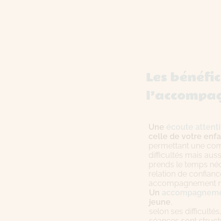
assurer des progrès durables.
Les bénéfi
l’accompa
Une
écoute attent
celle de votre enf
permettant une com
difficultés mais aus
prends le temps néc
relation de confianc
accompagnement r
Un
accompagnemen
jeune
,
selon ses difficulté
séances sont struct