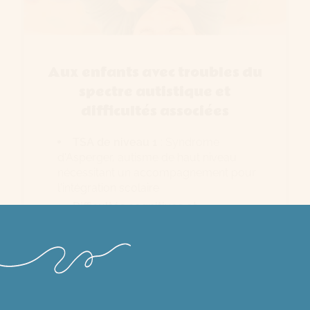
Aux enfants avec troubles du
spectre autistique et
difficultés associées
TSA de niveau 1
: Syndrome
d'Asperger, autisme de haut niveau
nécessitant un accompagnement pour
l'intégration scolaire
Difficultés cognitives et
émotionnelles
: troubles de la mémoire
de travail, difficultés exécutives
(planification, organisation), problèmes
de régulation émotionnelle, manque de
confiance en soi et anxiété de
performance scolaire