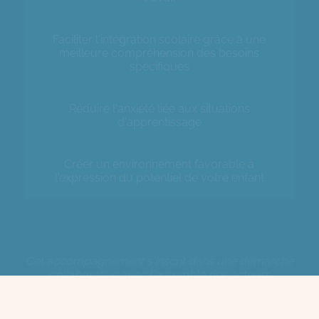
Faciliter l'intégration scolaire grâce à une
meilleure compréhension des besoins
spécifiques
Réduire l'anxiété liée aux situations
d'apprentissage
Créer un environnement favorable à
l'expression du potentiel de votre enfant
Cet accompagnement s'inscrit dans une démarche
collaborative avec l'ensemble des acteurs
impliqués dans le développement de votre enfant :
parents, enseignants, et professionnels de santé.
Cette cohérence d'approche est essentielle pour