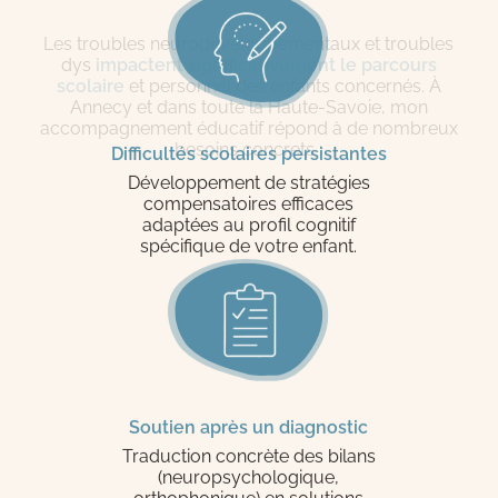
Les troubles neurodéveloppementaux et troubles
dys
impactent significativement le parcours
scolaire
et personnel des enfants concernés. À
Annecy et dans toute la Haute-Savoie, mon
accompagnement éducatif répond à de nombreux
besoins concrets :
Difficultés scolaires persistantes
Développement de stratégies
compensatoires efficaces
adaptées au profil cognitif
spécifique de votre enfant.
Soutien après un diagnostic
Traduction concrète des bilans
(neuropsychologique,