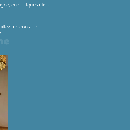
igne, en quelques clics
illez me contacter
.
ne