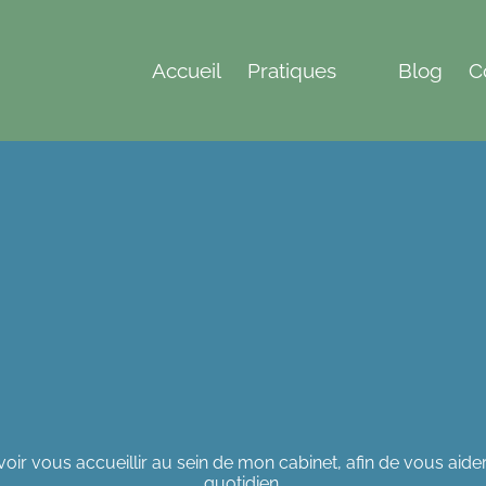
Accueil
Pratiques
Blog
C
voir vous accueillir au sein de mon cabinet, afin de vous aid
quotidien.