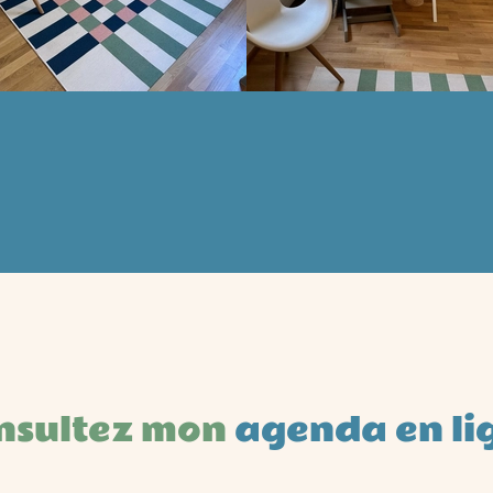
nsultez mon
agenda en li